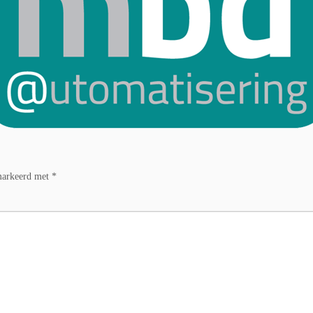
emarkeerd met
*