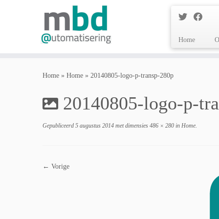
Home
O
Ga
naar
Home
»
Home
»
20140805-logo-p-transp-280p
inhoud
20140805-logo-p-tr
Gepubliceerd
5 augustus 2014
met dimensies
486 × 280
in
Home
.
← Vorige